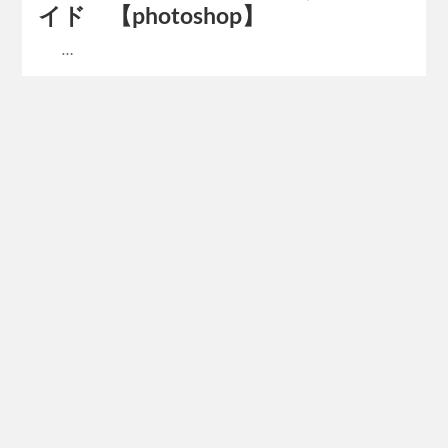
イド 【photoshop】
…